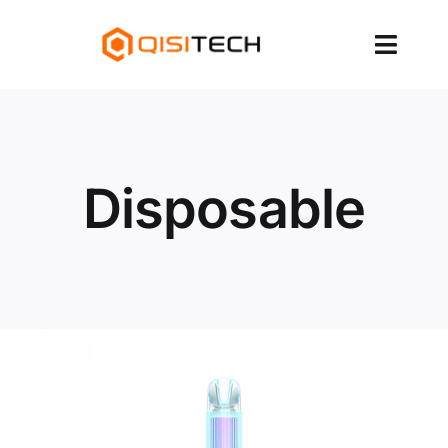
跳
至
切
内
容
换
About Us
导
Products
航
Disposable
Services & Brands
News
Contact Us